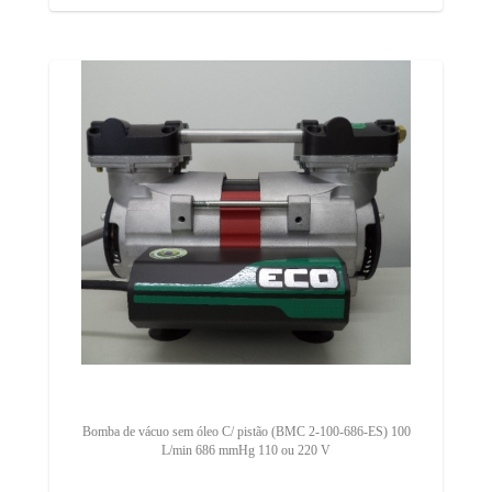
Bomba de vácuo sem óleo C/ pistão (BMC 2-100-686-ES) 100
L/min 686 mmHg 110 ou 220 V