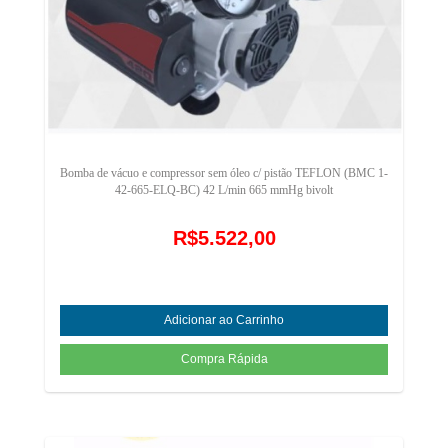
Bomba de vácuo e compressor sem óleo c/ pistão TEFLON (BMC 1-
42-665-ELQ-BC) 42 L/min 665 mmHg bivolt
R$5.522,00