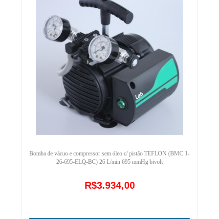
Bomba de vácuo e compressor sem óleo c/ pistão TEFLON (BMC 1-
26-695-ELQ-BC) 26 L/min 695 mmHg bivolt
R$3.934,00