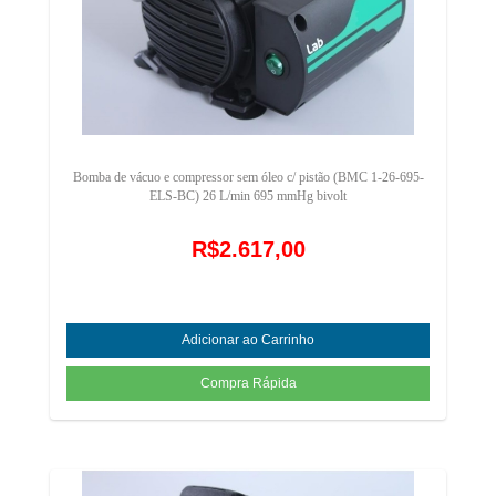
Bomba de vácuo e compressor sem óleo c/ pistão (BMC 1-26-695-
ELS-BC) 26 L/min 695 mmHg bivolt
R$2.617,00