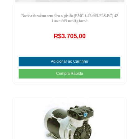
Bomba de vácuo sem óleo c/ pistão (BMC 1-42-665-ELS-BC) 42
L/min 665 mmHg bivolt
R$3.705,00