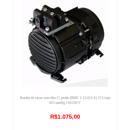
Bomba de vácuo sem óleo C/ pistão (BMC 1-13-615-S) 13 L/min
615 mmHg 110/220 V
R$1.075,00