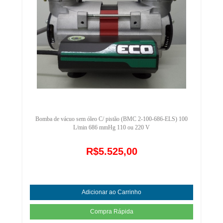
Bomba de vácuo sem óleo C/ pistão (BMC 2-100-686-ELS) 100
L/min 686 mmHg 110 ou 220 V
R$5.525,00