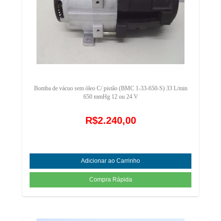
Bomba de vácuo sem óleo C/ pistão (BMC 1-33-650-S) 33 L/min
650 mmHg 12 ou 24 V
R$2.240,00