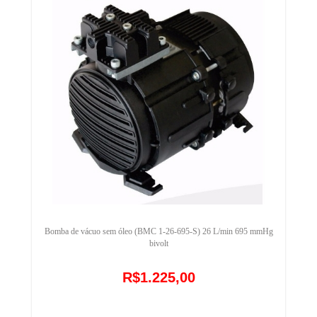
Bomba de vácuo sem óleo (BMC 1-26-695-S) 26 L/min 695 mmHg
bivolt
R$1.225,00