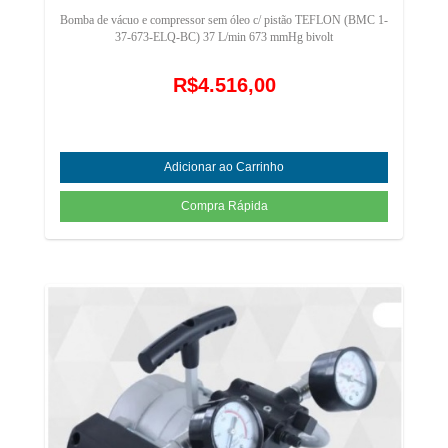
Bomba de vácuo e compressor sem óleo c/ pistão TEFLON (BMC 1-
37-673-ELQ-BC) 37 L/min 673 mmHg bivolt
R$4.516,00