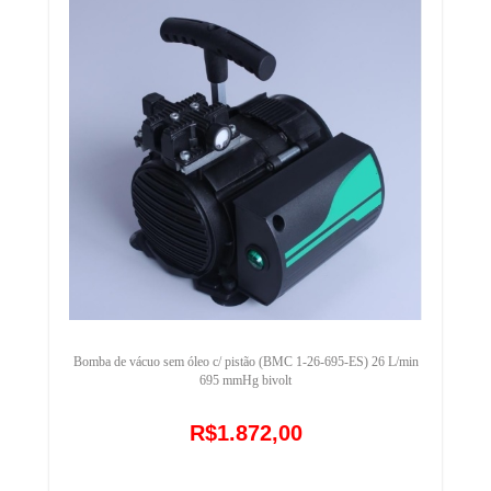
Bomba de vácuo sem óleo c/ pistão (BMC 1-26-695-ES) 26 L/min
695 mmHg bivolt
R$1.872,00