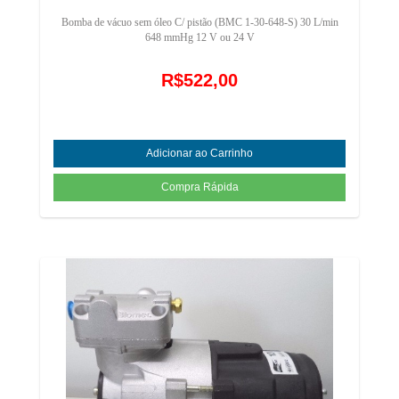
Bomba de vácuo sem óleo C/ pistão (BMC 1-30-648-S) 30 L/min
648 mmHg 12 V ou 24 V
R$522,00