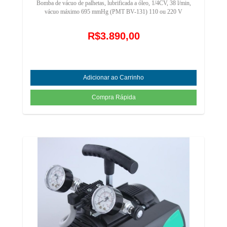
Bomba de vácuo de palhetas, lubrificada a óleo, 1/4CV, 38 l/min,
vácuo máximo 695 mmHg (PMT BV-131) 110 ou 220 V
R$3.890,00