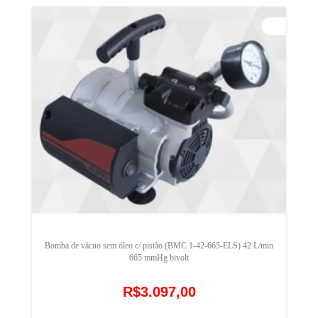
Bomba de vácuo sem óleo c/ pistão (BMC 1-42-665-ELS) 42 L/min
665 mmHg bivolt
R$3.097,00