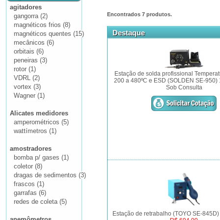
agitadores
Encontrados
7
produtos.
gangorra (2)
magnéticos frios (8)
Destaque
magnéticos quentes (15)
mecânicos (6)
orbitais (6)
peneiras (3)
rotor (1)
Estação de solda profissional Temperat
VDRL (2)
200 a 480ºC e ESD (SOLDEN SE-950) 
vortex (3)
Sob Consulta
Wagner (1)
Alicates medidores
amperométricos (5)
wattímetros (1)
amostradores
bomba p/ gases (1)
coletor (8)
dragas de sedimentos (3)
frascos (1)
garrafas (6)
redes de coleta (5)
Estação de retrabalho (TOYO SE-845D)
anemômetros