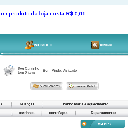
produto da loja custa R$ 0,01
Seu Carrinho
Bem-Vindo, Visitante
tem
0
itens
es
balanças
banho maria e aquecimento
o
carrinhos
centrífugas
+ Departamentos