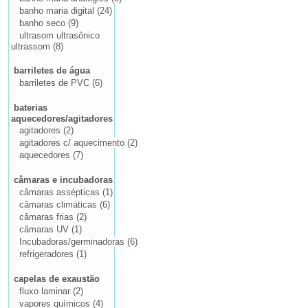
banho maria digital (24)
banho seco (9)
ultrasom ultrasônico
ultrassom (8)
barriletes de água
barriletes de PVC (6)
baterias
aquecedores/agitadores
agitadores (2)
agitadores c/ aquecimento (2)
aquecedores (7)
câmaras e incubadoras
câmaras assépticas (1)
câmaras climáticas (6)
câmaras frias (2)
câmaras UV (1)
Incubadoras/germinadoras (6)
refrigeradores (1)
capelas de exaustão
fluxo laminar (2)
vapores químicos (4)