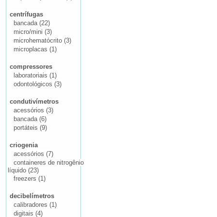
centrífugas
bancada (22)
micro/mini (3)
microhematócrito (3)
microplacas (1)
compressores
laboratoriais (1)
odontológicos (3)
condutivímetros
acessórios (3)
bancada (6)
portáteis (9)
criogenia
acessórios (7)
containeres de nitrogênio
líquido (23)
freezers (1)
decibelímetros
calibradores (1)
digitais (4)