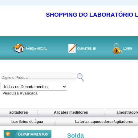
SHOPPING DO LABORATÓRIO LOJA
Pesquisa Avançada
agitadores
Alicates medidores
amostrador
barriletes de água
baterias aquecedores/agitadores
Solda