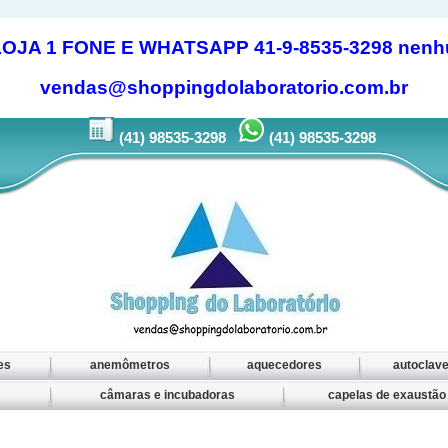
 1 FONE E WHATSAPP 41-9-8535-3298 nenhum 
vendas@shoppingdolaboratorio.com.br
(41) 98535-3298
(41) 98535-3298
es
anemômetros
aquecedores
autoclav
câmaras e incubadoras
capelas de exaustã