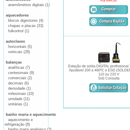
R$ 694,00
anemômetros digitais (1)
aquecedores
blocos digestores (4)
chapas e placas (33)
fulkontrol (1)
autoclaves
horizontais (5)
verticais (28)
balanças
Estação de solda DIGITAL profissional
analíticas (7)
Ajustável 200 a 480ºC e ESD (SOLD
centesimais (9)
110 ou 220 V
comerciais (2)
Sob Consulta
decimais (6)
densidade (1)
milesimais (10)
umidade (11)
unitárias (1)
banho maria e aquecimento
aquecimento e
refrigeração (8)
banho maria analógico (3)