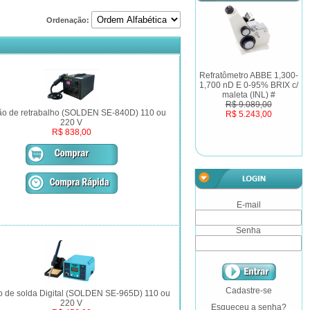
Ordenação:
Refratômetro ABBE 1,300-
1,700 nD E 0-95% BRIX c/
maleta (INL) #
R$ 9.089,00
ão de retrabalho (SOLDEN SE-840D) 110 ou
R$ 5.243,00
220 V
R$ 838,00
E-mail
Senha
Cadastre-se
o de solda Digital (SOLDEN SE-965D) 110 ou
220 V
Esqueceu a senha?