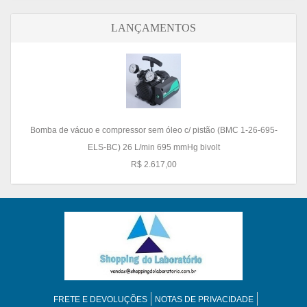
LANÇAMENTOS
Bomba de vácuo e compressor sem óleo c/ pistão (BMC 1-26-695-
ELS-BC) 26 L/min 695 mmHg bivolt
R$ 2.617,00
FRETE E DEVOLUÇÕES
NOTAS DE PRIVACIDADE