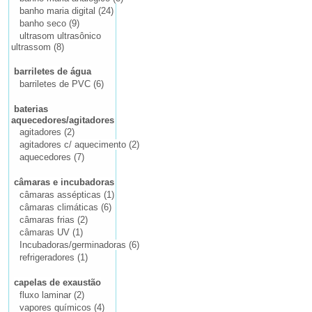
banho maria digital (24)
banho seco (9)
ultrasom ultrasônico
ultrassom (8)
barriletes de água
barriletes de PVC (6)
baterias
aquecedores/agitadores
agitadores (2)
agitadores c/ aquecimento (2)
aquecedores (7)
câmaras e incubadoras
câmaras assépticas (1)
câmaras climáticas (6)
câmaras frias (2)
câmaras UV (1)
Incubadoras/germinadoras (6)
refrigeradores (1)
capelas de exaustão
fluxo laminar (2)
vapores químicos (4)