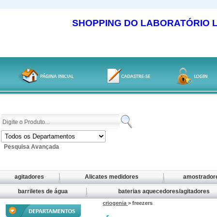
SHOPPING DO LABORATÓRIO LOJA
Pesquisa Avançada
agitadores
Alicates medidores
amostrador
barriletes de água
baterias aquecedores/agitadores
criogenia
> freezers