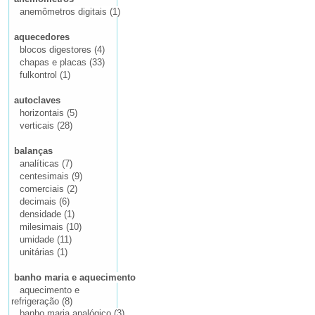
anemômetros digitais (1)
aquecedores
blocos digestores (4)
chapas e placas (33)
fulkontrol (1)
autoclaves
horizontais (5)
verticais (28)
balanças
analíticas (7)
centesimais (9)
comerciais (2)
decimais (6)
densidade (1)
milesimais (10)
umidade (11)
unitárias (1)
banho maria e aquecimento
aquecimento e
refrigeração (8)
banho maria analógico (3)