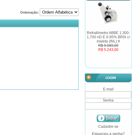
Ordenação:
Refratômetro ABBE 1,300-
1,700 nD E 0-95% BRIX c/
maleta (INL) #
R$ 9.089,00
R$ 5.243,00
E-mail
Senha
Cadastre-se
Esqueceu a senha?