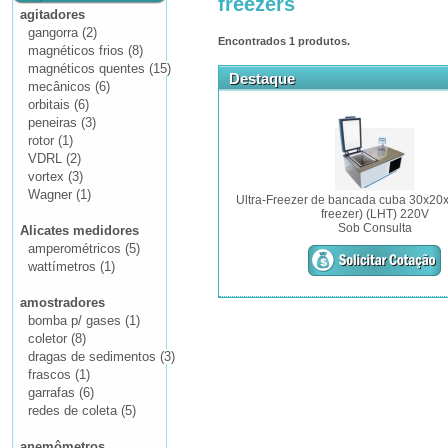
freezers
agitadores
gangorra (2)
Encontrados
1
produtos.
magnéticos frios (8)
magnéticos quentes (15)
Destaque
mecânicos (6)
orbitais (6)
peneiras (3)
rotor (1)
VDRL (2)
vortex (3)
Wagner (1)
Ultra-Freezer de bancada cuba 30x20x
freezer) (LHT) 220V
Sob Consulta
Alicates medidores
amperométricos (5)
wattímetros (1)
amostradores
bomba p/ gases (1)
coletor (8)
dragas de sedimentos (3)
frascos (1)
garrafas (6)
redes de coleta (5)
anemômetros