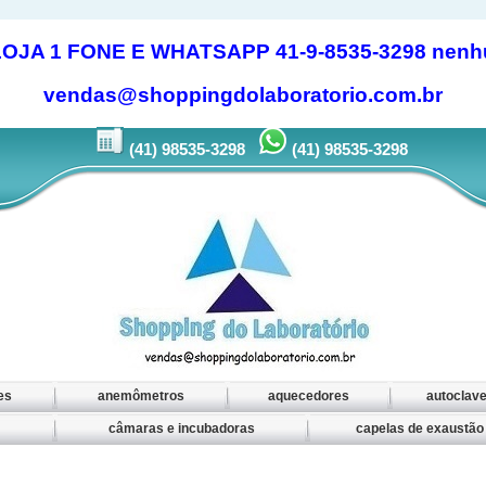
 1 FONE E WHATSAPP 41-9-8535-3298 nenhum 
vendas@shoppingdolaboratorio.com.br
(41) 98535-3298
(41) 98535-3298
es
anemômetros
aquecedores
autoclav
câmaras e incubadoras
capelas de exaustã