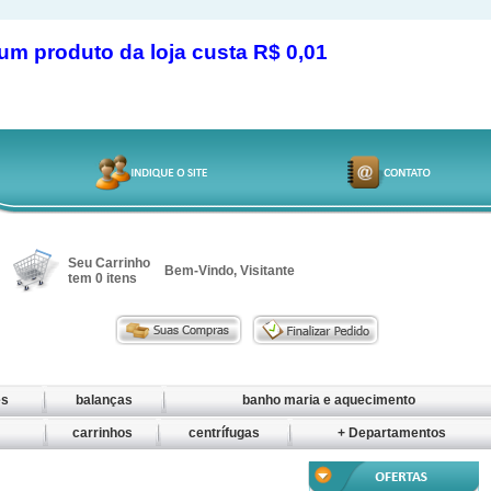
produto da loja custa R$ 0,01
Seu Carrinho
Bem-Vindo, Visitante
tem
0
itens
es
balanças
banho maria e aquecimento
o
carrinhos
centrífugas
+ Departamentos