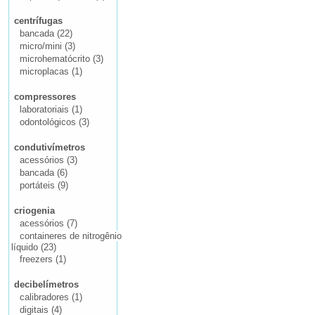
centrífugas
bancada (22)
micro/mini (3)
microhematócrito (3)
microplacas (1)
compressores
laboratoriais (1)
odontológicos (3)
condutivímetros
acessórios (3)
bancada (6)
portáteis (9)
criogenia
acessórios (7)
containeres de nitrogênio
líquido (23)
freezers (1)
decibelímetros
calibradores (1)
digitais (4)