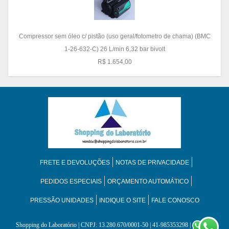
Compressor sem óleo c/ pistão (uso geral/fotometro de chama) (BMC
1-26-632-C) 26 L/min 6,32 bar bivolt
R$ 1.654,00
FRETE E DEVOLUÇÕES
NOTAS DE PRIVACIDADE
PEDIDOS ESPECIAIS
ORÇAMENTO AUTOMÁTICO
PRESSÃO UNIDADES
INDIQUE O SITE
FALE CONOSCO
Shopping do Laboratório
| CNPJ: 13.280.670/0001-50 | 41-985353298 |
41-