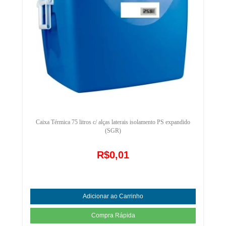
Caixa Térmica 75 litros c/ alças laterais isolamento PS expandido
(SGR)
R$0,01