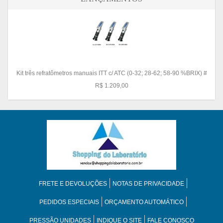
Kit três refratômetros manuais ITT c/ ATC (0-32; 28-62; 58-90 %BRIX) #
R$ 1.209,00
FRETE E DEVOLUÇÕES
NOTAS DE PRIVACIDADE
PEDIDOS ESPECIAIS
ORÇAMENTO AUTOMÁTICO
PRESSÃO UNIDADES
INDIQUE O SITE
FALE CONOSCO