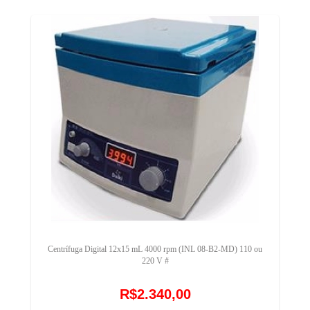
Centrífuga Digital 12x15 mL 4000 rpm (INL 08-B2-MD) 110 ou
220 V #
R$2.340,00