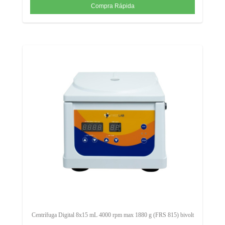
Centrífuga Digital 8x15 mL 4000 rpm max 1880 g (FRS 815) bivolt