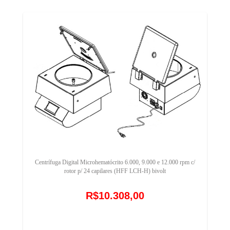
Centrífuga Digital Microhematócrito 6.000, 9.000 e 12.000 rpm c/
rotor p/ 24 capilares (HFF LCH-H) bivolt
R$10.308,00