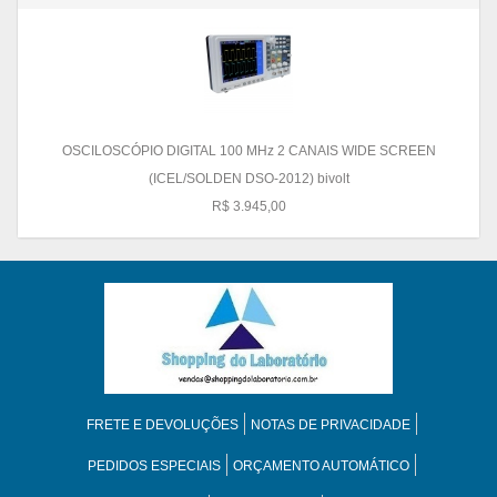
OSCILOSCÓPIO DIGITAL 100 MHz 2 CANAIS WIDE SCREEN
(ICEL/SOLDEN DSO-2012) bivolt
R$ 3.945,00
FRETE E DEVOLUÇÕES
NOTAS DE PRIVACIDADE
PEDIDOS ESPECIAIS
ORÇAMENTO AUTOMÁTICO