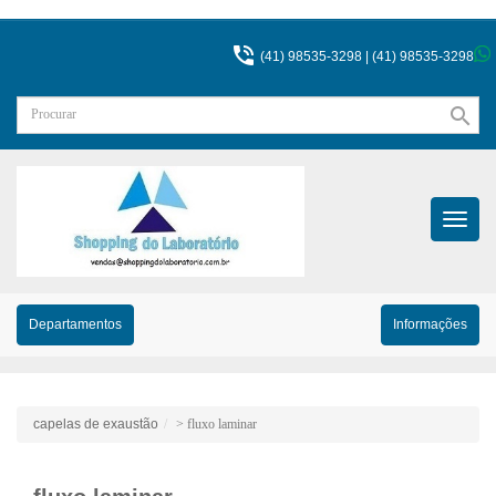

(41) 98535-3298 |
(41) 98535-3298
search
Menu
Princip
Departamentos
Informações
capelas de exaustão
> fluxo laminar