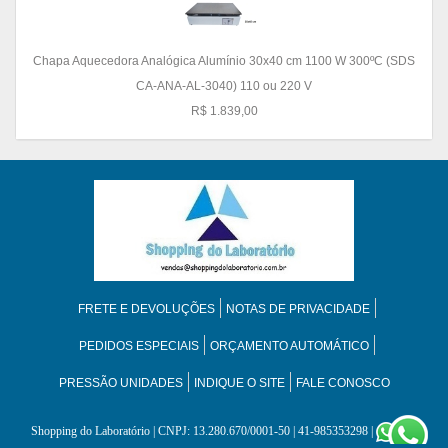
Chapa Aquecedora Analógica Alumínio 30x40 cm 1100 W 300ºC (SDS
CA-ANA-AL-3040) 110 ou 220 V
R$ 1.839,00
FRETE E DEVOLUÇÕES
NOTAS DE PRIVACIDADE
PEDIDOS ESPECIAIS
ORÇAMENTO AUTOMÁTICO
PRESSÃO UNIDADES
INDIQUE O SITE
FALE CONOSCO
Shopping do Laboratório
| CNPJ: 13.280.670/0001-50 | 41-985353298 |
41-