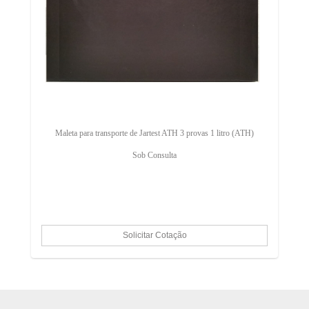
Maleta para transporte de Jartest ATH 3 provas 1 litro (ATH)
Sob Consulta