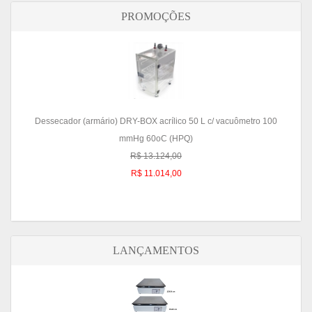
PROMOÇÕES
Dessecador (armário) DRY-BOX acrílico 50 L c/ vacuômetro 100
mmHg 60oC (HPQ)
R$ 13.124,00
R$ 11.014,00
LANÇAMENTOS