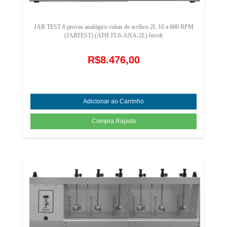
JAR TEST 6 provas analógico cubas de acrílico 2L 10 a 600 RPM
(JARTEST) (ATH JT-6-ANA-2L) bivolt
R$8.476,00