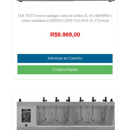
JAR TEST 6 provas analógico cubas de acrílico 2L 10 a 600 RPM c/
coletor simultâneo (JARTEST) (ATH JT-6-ANA-2L-CS) bivolt
R$9.969,00