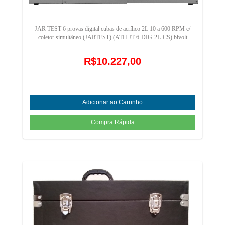
JAR TEST 6 provas digital cubas de acrílico 2L 10 a 600 RPM c/
coletor simultâneo (JARTEST) (ATH JT-6-DIG-2L-CS) bivolt
R$10.227,00